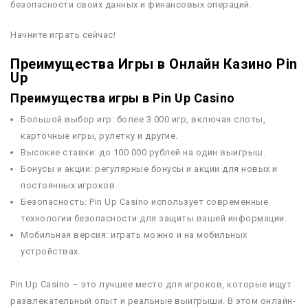
безопасности своих данных и финансовых операций.
Начните играть сейчас!
Преимущества Игры в Онлайн Казино Pin
Up
Преимущества игры в Pin Up Casino
Большой выбор игр: более 3 000 игр, включая слоты,
карточные игры, рулетку и другие.
Высокие ставки: до 100 000 рублей на один выигрыш.
Бонусы и акции: регулярные бонусы и акции для новых и
постоянных игроков.
Безопасность: Pin Up Casino использует современные
технологии безопасности для защиты вашей информации.
Мобильная версия: играть можно и на мобильных
устройствах.
Pin Up Casino – это лучшее место для игроков, которые ищут
развлекательный опыт и реальные выигрыши. В этом онлайн-