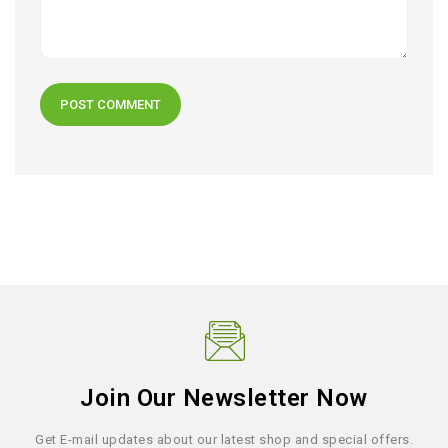
Join Our Newsletter Now
Get E-mail updates about our latest shop and special offers.