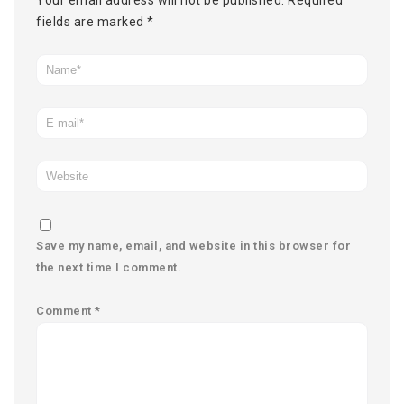
Your email address will not be published.
Required
fields are marked
*
Save my name, email, and website in this browser for
the next time I comment.
Comment
*