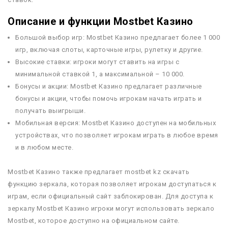
Описание и функции Mostbet Казино
Большой выбор игр: Mostbet Казино предлагает более 1 000
игр, включая слоты, карточные игры, рулетку и другие.
Высокие ставки: игроки могут ставить на игры с
минимальной ставкой 1, а максимальной – 10 000.
Бонусы и акции: Mostbet Казино предлагает различные
бонусы и акции, чтобы помочь игрокам начать играть и
получать выигрыши.
Мобильная версия: Mostbet Казино доступен на мобильных
устройствах, что позволяет игрокам играть в любое время
и в любом месте.
Mostbet Казино также предлагает
mostbet kz скачать
функцию зеркала, которая позволяет игрокам доступаться к
играм, если официальный сайт заблокирован. Для доступа к
зеркалу Mostbet Казино игроки могут использовать зеркало
Mostbet, которое доступно на официальном сайте.