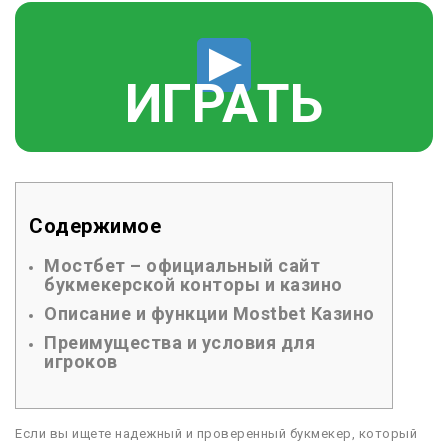
ИГРАТЬ
Содержимое
Мостбет – официальный сайт
букмекерской конторы и казино
Описание и функции Mostbet Казино
Преимущества и условия для
игроков
Если вы ищете надежный и проверенный букмекер, который