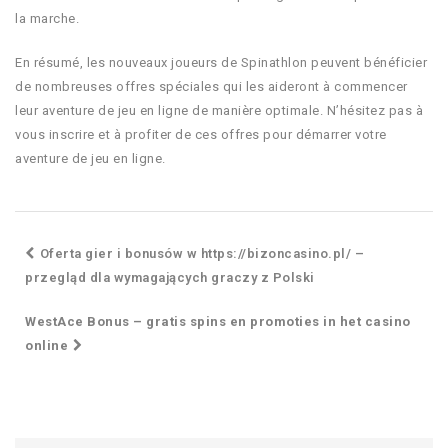
la marche.
En résumé, les nouveaux joueurs de Spinathlon peuvent bénéficier
de nombreuses offres spéciales qui les aideront à commencer
leur aventure de jeu en ligne de manière optimale. N’hésitez pas à
vous inscrire et à profiter de ces offres pour démarrer votre
aventure de jeu en ligne.
Oferta gier i bonusów w https://bizoncasino.pl/ –
przegląd dla wymagających graczy z Polski
WestAce Bonus – gratis spins en promoties in het casino
online