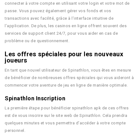
connecter à votre compte en utilisant votre login et votre mot de
passe. Vous pouvez également gérer vos fonds et vos
transactions avec facilité, grâce à l’interface intuitive de
l’application. De plus, les casinos en ligne offrent souvent des
services de support client 24/7, pour vous aider en cas de
problème ou de questionnement.
Les offres spéciales pour les nouveaux
joueurs
En tant que nouvel utilisateur de Spinathlon, vous êtes en mesure
de bénéficier de nombreuses offres spéciales qui vous aideront à
commencer votre aventure de jeu en ligne de manière optimale.
Spinathlon Inscription
La première étape pour bénéficier
spinathlon apk
de ces offres
est de vous inscrire sur le site web de Spinathlon. Cela prendra
quelques minutes et vous permettra d’accéder à votre compte
personnel.