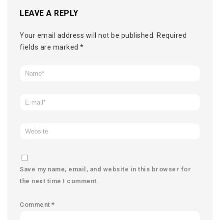
LEAVE A REPLY
Your email address will not be published.
Required
fields are marked
*
Save my name, email, and website in this browser for
the next time I comment.
Comment
*