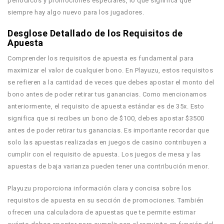
periódicos y promociones especiales, lo que significa que
siempre hay algo nuevo para los jugadores.
Desglose Detallado de los Requisitos de
Apuesta
Comprender los requisitos de apuesta es fundamental para
maximizar el valor de cualquier bono. En Playuzu, estos requisitos
se refieren a la cantidad de veces que debes apostar el monto del
bono antes de poder retirar tus ganancias. Como mencionamos
anteriormente, el requisito de apuesta estándar es de 35x. Esto
significa que si recibes un bono de $100, debes apostar $3500
antes de poder retirar tus ganancias. Es importante recordar que
solo las apuestas realizadas en juegos de casino contribuyen a
cumplir con el requisito de apuesta. Los juegos de mesa y las
apuestas de baja varianza pueden tener una contribución menor.
Playuzu proporciona información clara y concisa sobre los
requisitos de apuesta en su sección de promociones. También
ofrecen una calculadora de apuestas que te permite estimar