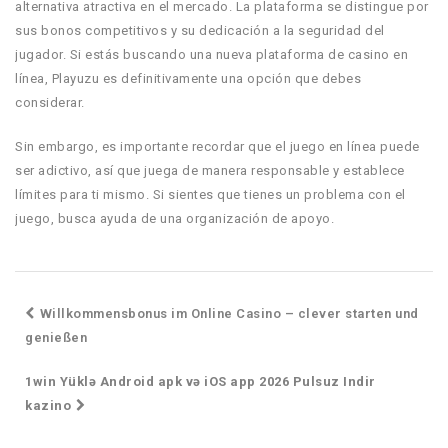
alternativa atractiva en el mercado. La plataforma se distingue por
sus bonos competitivos y su dedicación a la seguridad del
jugador. Si estás buscando una nueva plataforma de casino en
línea, Playuzu es definitivamente una opción que debes
considerar.
Sin embargo, es importante recordar que el juego en línea puede
ser adictivo, así que juega de manera responsable y establece
límites para ti mismo. Si sientes que tienes un problema con el
juego, busca ayuda de una organización de apoyo.
Willkommensbonus im Online Casino – clever starten und
genießen
1win Yüklə Android apk və iOS app 2026 Pulsuz Indir
kazino