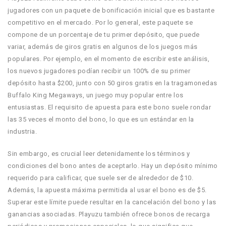
jugadores con un paquete de bonificación inicial que es bastante
competitivo en el mercado. Por lo general, este paquete se
compone de un porcentaje de tu primer depósito, que puede
variar, además de giros gratis en algunos de los juegos más
populares. Por ejemplo, en el momento de escribir este análisis,
los nuevos jugadores podían recibir un 100% de su primer
depósito hasta $200, junto con 50 giros gratis en la tragamonedas
Buffalo King Megaways, un juego muy popular entre los
entusiastas. El requisito de apuesta para este bono suele rondar
las 35 veces el monto del bono, lo que es un estándar en la
industria.
Sin embargo, es crucial leer detenidamente los términos y
condiciones del bono antes de aceptarlo. Hay un depósito mínimo
requerido para calificar, que suele ser de alrededor de $10.
Además, la apuesta máxima permitida al usar el bono es de $5.
Superar este límite puede resultar en la cancelación del bono y las
ganancias asociadas. Playuzu también ofrece bonos de recarga