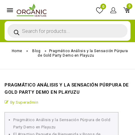
0
0
Home
»
Blog
»
Pragmático Análisis y la Sensación Púrpura
de Gold Party Demo en Playuzu
PRAGMÁTICO ANÁLISIS Y LA SENSACIÓN PÚRPURA DE
GOLD PARTY DEMO EN PLAYUZU
By Superadmin
Pragmático Análisis y la Sensación Púrpura de Gold
Party Demo en Playuzu
El Atractivo Paquete de Bienvenida y Bonos de