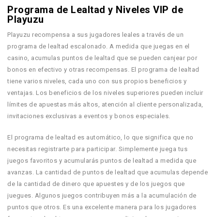
Programa de Lealtad y Niveles VIP de
Playuzu
Playuzu recompensa a sus jugadores leales a través de un
programa de lealtad escalonado. A medida que juegas en el
casino, acumulas puntos de lealtad que se pueden canjear por
bonos en efectivo y otras recompensas. El programa de lealtad
tiene varios niveles, cada uno con sus propios beneficios y
ventajas. Los beneficios de los niveles superiores pueden incluir
límites de apuestas más altos, atención al cliente personalizada,
invitaciones exclusivas a eventos y bonos especiales.
El programa de lealtad es automático, lo que significa que no
necesitas registrarte para participar. Simplemente juega tus
juegos favoritos y acumularás puntos de lealtad a medida que
avanzas. La cantidad de puntos de lealtad que acumulas depende
de la cantidad de dinero que apuestes y de los juegos que
juegues. Algunos juegos contribuyen más a la acumulación de
puntos que otros. Es una excelente manera para los jugadores