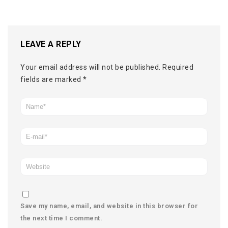
LEAVE A REPLY
Your email address will not be published.
Required
fields are marked
*
Save my name, email, and website in this browser for
the next time I comment.