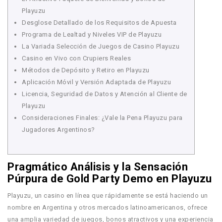
Playuzu
Desglose Detallado de los Requisitos de Apuesta
Programa de Lealtad y Niveles VIP de Playuzu
La Variada Selección de Juegos de Casino Playuzu
Casino en Vivo con Crupiers Reales
Métodos de Depósito y Retiro en Playuzu
Aplicación Móvil y Versión Adaptada de Playuzu
Licencia, Seguridad de Datos y Atención al Cliente de
Playuzu
Consideraciones Finales: ¿Vale la Pena Playuzu para
Jugadores Argentinos?
Pragmático Análisis y la Sensación
Púrpura de Gold Party Demo en Playuzu
Playuzu, un casino en línea que rápidamente se está haciendo un
nombre en Argentina y otros mercados latinoamericanos, ofrece
una amplia variedad de juegos, bonos atractivos y una experiencia