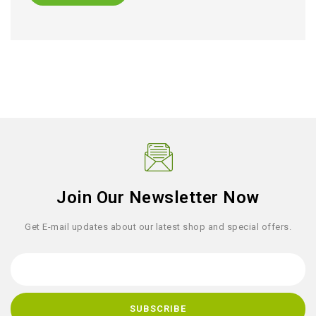
Join Our Newsletter Now
Get E-mail updates about our latest shop and special offers.