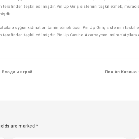
rəfindən təşkil edilmişdir. Pin Up Giriş sistemini təşkil etmək, müraciə
işdir.
çilərə uyğun xidmətləri təmin etmək üçün Pin Up Giriş sistemini təşkil et
tərəfindən təşkil edilmişdir. Pin Up Casino Azərbaycan, müraciətçilərə 
| Входи и играй
Пин Ап Казино 
fields are marked
*