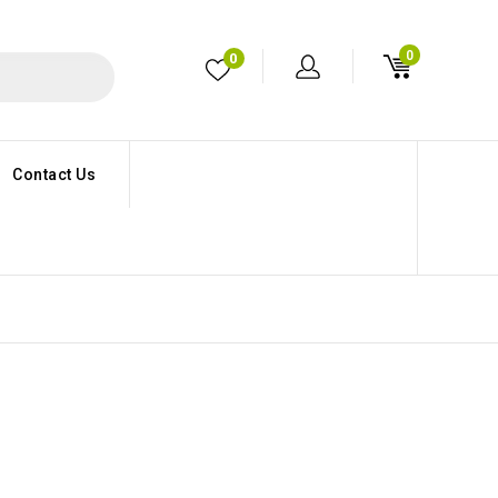
0
0
Contact Us