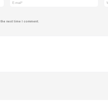
 the next time I comment.