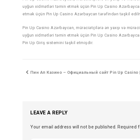
uyğun xidmətləri təmin etmək üçün Pin Up Casino Azərbaycan tə
etmək üçün Pin Up Casino Azərbaycan tərəfindən təşkil edilm
Pin Up Casino Azərbaycan, müraciətçilərə ən yaxşı və müraciət
uyğun xidmətləri təmin etmək üçün Pin Up Casino Azərbaycan 
Pin Up Giriş sistemini təşkil etmişdir.
Пин Ап Казино – Официальный сайт Pin Up Casino 
LEAVE A REPLY
Your email address will not be published.
Required 