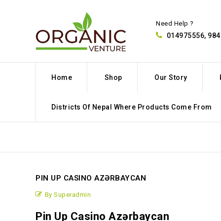
Need Help ?
014975556, 98
Home
Shop
Our Story
Districts Of Nepal Where Products Come From
PIN UP CASINO AZƏRBAYCAN
By Superadmin
Pin Up Casino Azərbaycan