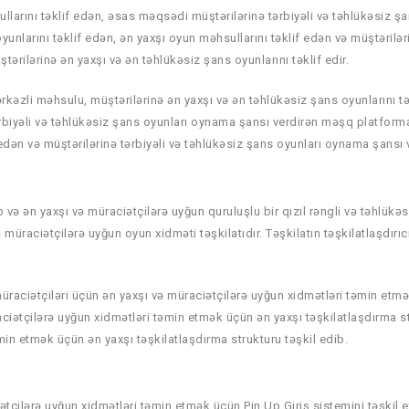
larını təklif edən, əsas məqsədi müştərilərinə tərbiyəli və təhlükəsiz ş
yunlarını təklif edən, ən yaxşı oyun məhsullarını təklif edən və müştərilə
rilərinə ən yaxşı və ən təhlükəsiz şans oyunlarını təklif edir.
li məhsulu, müştərilərinə ən yaxşı və ən təhlükəsiz şans oyunlarını tək
rbiyəli və təhlükəsiz şans oyunları oynama şansı verdirən məşq platformas
f edən və müştərilərinə tərbiyəli və təhlükəsiz şans oyunları oynama şansı
 və ən yaxşı və müraciətçilərə uyğun quruluşlu bir qızıl rəngli və təhlükə
raciətçilərə uyğun oyun xidməti təşkilatıdır. Təşkilatın təşkilatlaşdırıcı
müraciətçiləri üçün ən yaxşı və müraciətçilərə uyğun xidmətləri təmin etmə
aciətçilərə uyğun xidmətləri təmin etmək üçün ən yaxşı təşkilatlaşdırma stru
min etmək üçün ən yaxşı təşkilatlaşdırma strukturu təşkil edib.
çilərə uyğun xidmətləri təmin etmək üçün Pin Up Giriş sistemini təşkil et