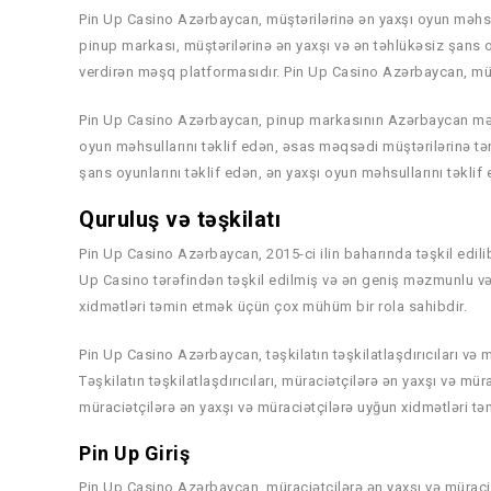
Pin Up Casino Azərbaycan, müştərilərinə ən yaxşı oyun məhsul
pinup markası, müştərilərinə ən yaxşı və ən təhlükəsiz şans o
verdirən məşq platformasıdır. Pin Up Casino Azərbaycan, müştə
Pin Up Casino Azərbaycan, pinup markasının Azərbaycan mərkəz
oyun məhsullarını təklif edən, əsas məqsədi müştərilərinə tə
şans oyunlarını təklif edən, ən yaxşı oyun məhsullarını təkli
Quruluş və təşkilatı
Pin Up Casino Azərbaycan, 2015-ci ilin baharında təşkil edilib
Up Casino tərəfindən təşkil edilmiş və ən geniş məzmunlu və mü
xidmətləri təmin etmək üçün çox mühüm bir rola sahibdir.
Pin Up Casino Azərbaycan, təşkilatın təşkilatlaşdırıcıları və 
Təşkilatın təşkilatlaşdırıcıları, müraciətçilərə ən yaxşı və mür
müraciətçilərə ən yaxşı və müraciətçilərə uyğun xidmətləri tə
Pin Up Giriş
Pin Up Casino Azərbaycan, müraciətçilərə ən yaxşı və müraciət