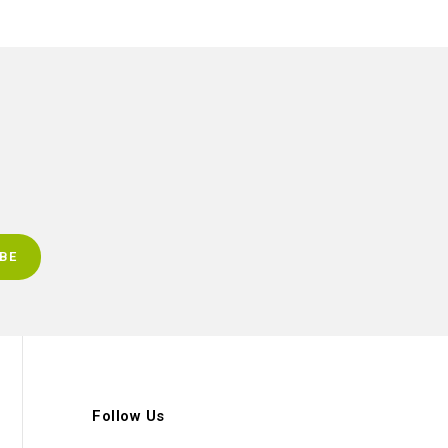
Follow Us