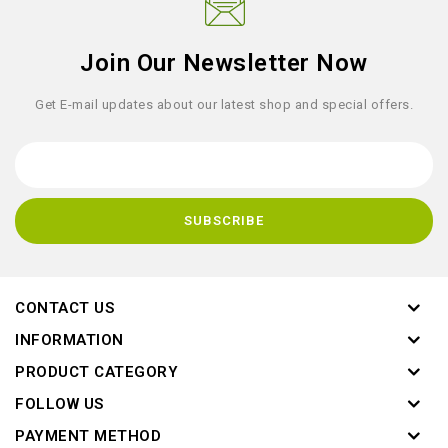
Join Our Newsletter Now
Get E-mail updates about our latest shop and special offers.
CONTACT US
INFORMATION
PRODUCT CATEGORY
FOLLOW US
PAYMENT METHOD