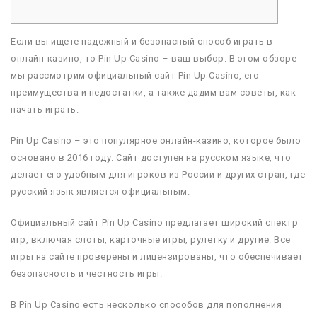
Если вы ищете надежный и безопасный способ играть в
онлайн-казино, то Pin Up Casino – ваш выбор. В этом обзоре
мы рассмотрим официальный сайт Pin Up Casino, его
преимущества и недостатки, а также дадим вам советы, как
начать играть.
Pin Up Casino – это популярное онлайн-казино, которое было
основано в 2016 году. Сайт доступен на русском языке, что
делает его удобным для игроков из России и других стран, где
русский язык является официальным.
Официальный сайт Pin Up Casino предлагает широкий спектр
игр, включая слоты, карточные игры, рулетку и другие. Все
игры на сайте проверены и лицензированы, что обеспечивает
безопасность и честность игры.
В Pin Up Casino есть несколько способов для пополнения