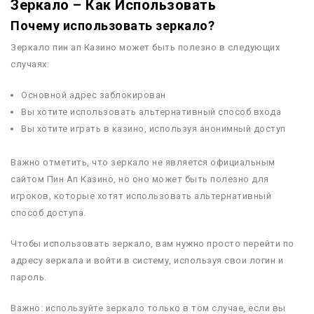
Зеркало – Как Использовать
Почему использовать зеркало?
Зеркало
пин ап
Казино может быть полезно в следующих
случаях:
Основной адрес заблокирован
Вы хотите использовать альтернативный способ входа
Вы хотите играть в казино, используя анонимный доступ
Важно отметить, что зеркало не является официальным
сайтом Пин Ап Казино, но оно может быть полезно для
игроков, которые хотят использовать альтернативный
способ доступа.
Чтобы использовать зеркало, вам нужно просто перейти по
адресу зеркала и войти в систему, используя свои логин и
пароль.
Важно: используйте зеркало только в том случае, если вы