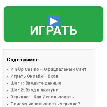
ИГРАТЬ
Содержимое
Pin Up Casino – Официальный Сайт
Играть Онлайн – Вход
Шаг 1: Введите данные
Шаг 2: Вход в аккаунт
Зеркало – Как Использовать
Почему использовать зеркало?