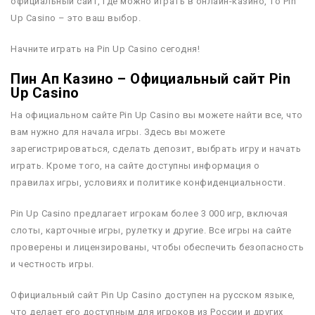
официальный сайт, где можно играть в онлайн-казино, то Pin
Up Casino – это ваш выбор.
Начните играть на Pin Up Casino сегодня!
Пин Ап Казино – Официальный сайт Pin
Up Casino
На официальном сайте Pin Up Casino вы можете найти все, что
вам нужно для начала игры. Здесь вы можете
зарегистрироваться, сделать депозит, выбрать игру и начать
играть. Кроме того, на сайте доступны информация о
правилах игры, условиях и политике конфиденциальности.
Pin Up Casino предлагает игрокам более 3 000 игр, включая
слоты, карточные игры, рулетку и другие. Все игры на сайте
проверены и лицензированы, чтобы обеспечить безопасность
и честность игры.
Официальный сайт Pin Up Casino доступен на русском языке,
что делает его доступным для игроков из России и других