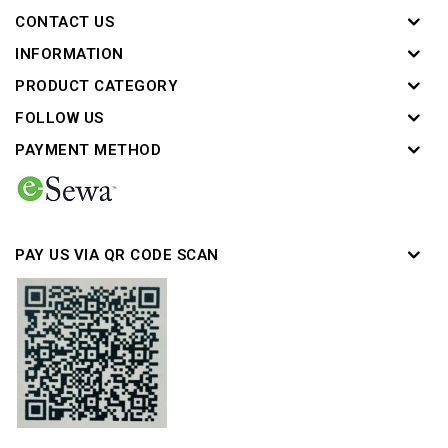
CONTACT US
INFORMATION
PRODUCT CATEGORY
FOLLOW US
PAYMENT METHOD
PAY US VIA QR CODE SCAN