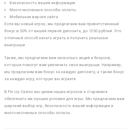
Безопасность вашей информации
Многочисленные способы оплаты
Мобильная версия сайта
Если вы новый игрок, мы предлагаем вам приветственный
бонус в 50% от вашей первой депозита, до 1250 рублей. Это
отличный способ начать играть и получить реальные
выигрыши.
Также, мы предлагаем вам несколько акций и бонусов,
которые помогут вам увеличить свои выигрыши. Например,
мы предлагаем вам бонус за каждую депозиту, а также бонус
за каждую игру, которую вы играете.
В Pin Up Casino мы ценим наших игроков и стараемся
обеспечить им лучшие условия для игры. Мы предлагаем вам
широкий выбор игр, безопасность вашей информации и
многочисленные способы оплаты.