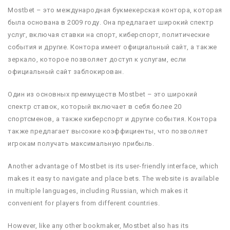
Mostbet – это международная букмекерская контора, которая
была основана в 2009 году. Она предлагает широкий спектр
услуг, включая ставки на спорт, киберспорт, политические
события и другие. Контора имеет официальный сайт, а также
зеркало, которое позволяет доступ к услугам, если
официальный сайт заблокирован.
Один из основных преимуществ Mostbet – это широкий
спектр ставок, который включает в себя более 20
спортсменов, а также киберспорт и другие события. Контора
также предлагает высокие коэффициенты, что позволяет
игрокам получать максимальную прибыль.
Another advantage of Mostbet is its user-friendly interface, which
makes it easy to navigate and place bets. The website is available
in multiple languages, including Russian, which makes it
convenient for players from different countries.
However, like any other bookmaker, Mostbet also has its