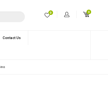
0
0
Contact Us
sino