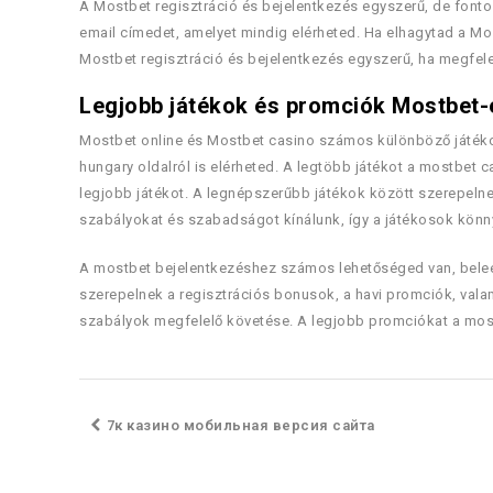
A Mostbet regisztráció és bejelentkezés egyszerű, de fonto
email címedet, amelyet mindig elérheted. Ha elhagytad a Mo
Mostbet regisztráció és bejelentkezés egyszerű, ha megfele
Legjobb játékok és promciók Mostbet-
Mostbet online és Mostbet casino számos különböző játékot
hungary oldalról is elérheted. A legtöbb játékot a mostbet
legjobb játékot. A legnépszerűbb játékok között szerepelne
szabályokat és szabadságot kínálunk, így a játékosok könn
A mostbet bejelentkezéshez számos lehetőséged van, beleér
szerepelnek a regisztrációs bonusok, a havi promciók, val
szabályok megfelelő követése. A legjobb promciókat a mostb
7к казино мобильная версия сайта