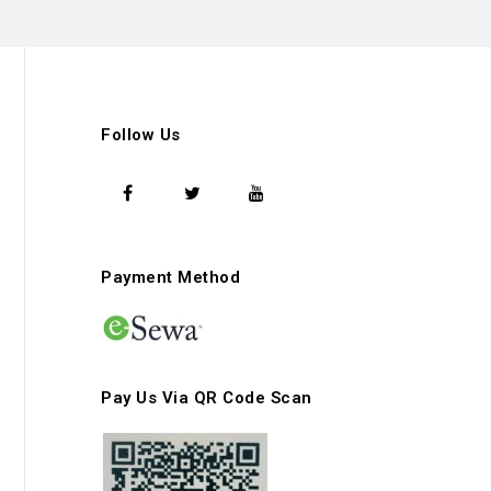
Follow Us
Payment Method
Pay Us Via QR Code Scan