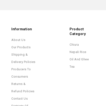
Information
Product
Category
About Us
Chiura
Our Products
Nepali Rice
Shipping &
Oil And Ghee
Delivery Policies
Tea
Producers To
Consumers
Returns &
Refund Policies
Contact Us
Districts Of