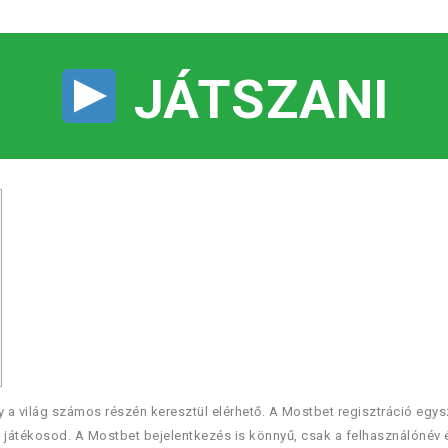
JÁTSZANI
y a világ számos részén keresztül elérhető. A Mostbet regisztráció egys
 játékosod. A Mostbet bejelentkezés is könnyű, csak a felhasználónév