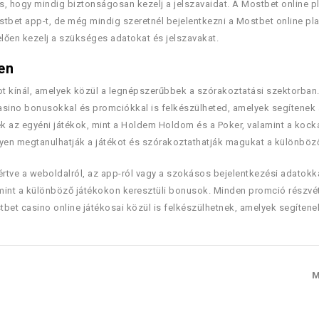
s, hogy mindig biztonságosan kezelj a jelszavaidat. A Mostbet online pl
stbet app-t, de még mindig szeretnél bejelentkezni a Mostbet online pla
lően kezelj a szükséges adatokat és jelszavakat.
en
 kínál, amelyek közül a legnépszerűbbek a szórakoztatási szektorban.
 casino bonusokkal és promciókkal is felkészülheted, amelyek segítenek
k az egyéni játékok, mint a Holdem Holdom és a Poker, valamint a kock
yen megtanulhatják a játékot és szórakoztathatják magukat a különböz
tve a weboldalról, az app-ról vagy a szokásos bejelentkezési adatokka
amint a különböző játékokon keresztüli bonusok. Minden promció részv
et casino online játékosai közül is felkészülhetnek, amelyek segítene
M