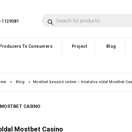
4-1129081
Producers To Consumers
Project
Blog
ome
»
Blog
»
Mostbet kaszinó online – hivatalos oldal Mostbet Ca
 MOSTBET CASINO
oldal Mostbet Casino