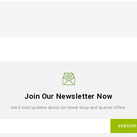
Join Our Newsletter Now
Get E-mail updates about our latest shop and special offers.