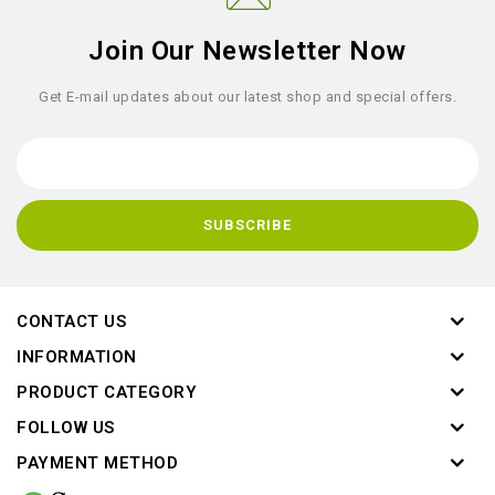
Join Our Newsletter Now
Get E-mail updates about our latest shop and special offers.
CONTACT US
INFORMATION
PRODUCT CATEGORY
FOLLOW US
PAYMENT METHOD