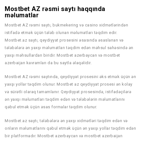
Mostbet AZ rəsmi saytı haqqında
məlumatlar
Mostbet AZ rəsmi saytı, bukmekering və casino xidmətlərindən
istifadə etmək üçün tələb olunan məlumatları təqdim edir.
Mostbet.az saytı, qeydiyyat prosesini əsasında əsaslanan və
tələbələrə ən yaxşı məlumatları təqdim edən məhsul sahəsində ən
yaxşı məhsullardan biridir. Mostbet azerbaycan və mostbet
azerbaijan kavramları da bu saytla əlaqəlidir.
Mostbet AZ rəsmi saytında, qeydiyyat prosesini əks etmək üçün ən
yaxşı yollar təqdim olunur. Mostbet az qeydiyyat prosesi ən kolay
və sürətli olaraq tamamlanır. Qeydiyyat prosesində, istifadəçilərə
ən yaxşı məlumatları təqdim edən və tələbələrin məlumatlarını
qəbul etmək üçün əsas formalar təqdim olunur.
Mostbet.az saytı, tələbələrə ən yaxşı xidmətləri təqdim edən və
onların məlumatlarını qəbul etmək üçün ən yaxşı yollar təqdim edən
bir platformadır. Mostbet azerbaycan və mostbet azerbaijan