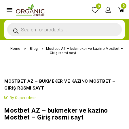
0
0
Home
»
Blog
»
Mostbet AZ – bukmeker ve kazino Mostbet –
Giriş rəsmi sayt
MOSTBET AZ – BUKMEKER VE KAZINO MOSTBET –
GIRIŞ RƏSMI SAYT
By Superadmin
Mostbet AZ – bukmeker ve kazino
Mostbet – Giriş rəsmi sayt