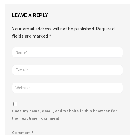
LEAVE A REPLY
Your email address will not be published.
Required
fields are marked
*
Save my name, email, and website in this browser for
the next time I comment.
Comment
*