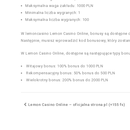
Maksymalna waga zakładu: 1000 PLN
Minimalna liczba wygranych: 1
Maksymalna liczba wygranych: 100
W
lemoncasino
Lemon Casino Online, bonusy są dostępne dla
Następnie, musisz wprowadzić kod bonusowy, który zostan
W Lemon Casino Online, dostępne są następujące typy bon
Witajowy bonus: 100% bonus do 1000 PLN
Rekompensacyjny bonus: 50% bonus do 500 PLN
Wielokrotny bonus: 200% bonus do 2000 PLN
Lemon Casino Online – oficjalna strona pl (+155 fs)