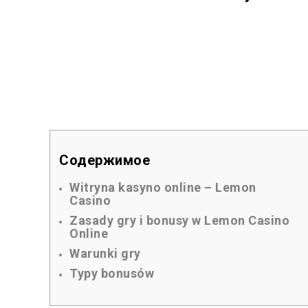
Содержимое
Witryna kasyno online – Lemon
Casino
Zasady gry i bonusy w Lemon Casino
Online
Warunki gry
Typy bonusów