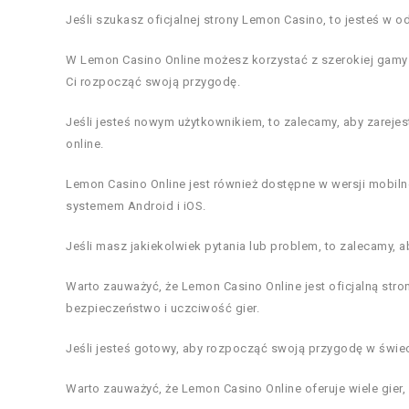
Jeśli szukasz oficjalnej strony Lemon Casino, to jesteś w
W Lemon Casino Online możesz korzystać z szerokiej gamy g
Ci rozpocząć swoją przygodę.
Jeśli jesteś nowym użytkownikiem, to zalecamy, aby zarejes
online.
Lemon Casino Online jest również dostępne w wersji mobiln
systemem Android i iOS.
Jeśli masz jakiekolwiek pytania lub problem, to zalecamy,
Warto zauważyć, że Lemon Casino Online jest oficjalną str
bezpieczeństwo i uczciwość gier.
Jeśli jesteś gotowy, aby rozpocząć swoją przygodę w świeci
Warto zauważyć, że Lemon Casino Online oferuje wiele gier,