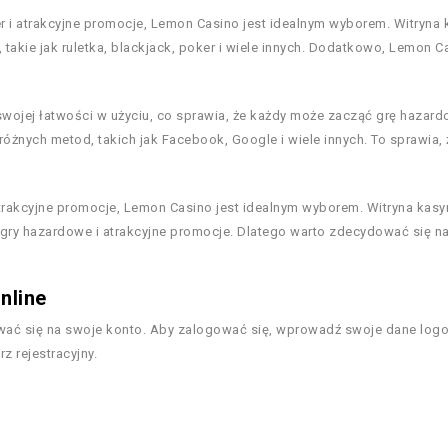
gier i atrakcyjne promocje, Lemon Casino jest idealnym wyborem. Witry
takie jak ruletka, blackjack, poker i wiele innych. Dodatkowo, Lemon C
 swojej łatwości w użyciu, co sprawia, że każdy może zacząć grę haz
nych metod, takich jak Facebook, Google i wiele innych. To sprawia, 
i atrakcyjne promocje, Lemon Casino jest idealnym wyborem. Witryna kasy
gry hazardowe i atrakcyjne promocje. Dlatego warto zdecydować się na 
nline
 się na swoje konto. Aby zalogować się, wprowadź swoje dane logowania
z rejestracyjny.