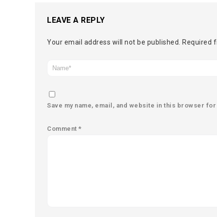
LEAVE A REPLY
Your email address will not be published.
Required 
Save my name, email, and website in this browser for
Comment
*