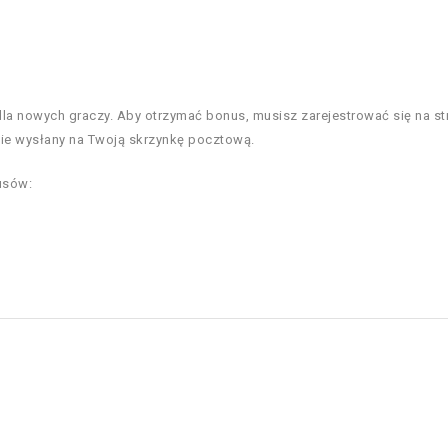
 nowych graczy. Aby otrzymać bonus, musisz zarejestrować się na stron
ie wysłany na Twoją skrzynkę pocztową.
usów: