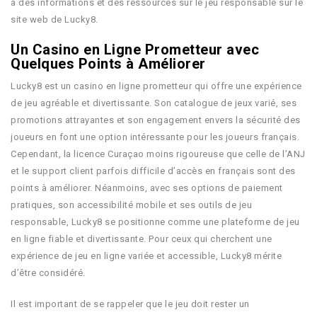
à des informations et des ressources sur le jeu responsable sur le
site web de Lucky8.
Un Casino en Ligne Prometteur avec
Quelques Points à Améliorer
Lucky8 est un casino en ligne prometteur qui offre une expérience
de jeu agréable et divertissante. Son catalogue de jeux varié, ses
promotions attrayantes et son engagement envers la sécurité des
joueurs en font une option intéressante pour les joueurs français.
Cependant, la licence Curaçao moins rigoureuse que celle de l’ANJ
et le support client parfois difficile d’accès en français sont des
points à améliorer. Néanmoins, avec ses options de paiement
pratiques, son accessibilité mobile et ses outils de jeu
responsable, Lucky8 se positionne comme une plateforme de jeu
en ligne fiable et divertissante. Pour ceux qui cherchent une
expérience de jeu en ligne variée et accessible, Lucky8 mérite
d’être considéré.
Il est important de se rappeler que le jeu doit rester un