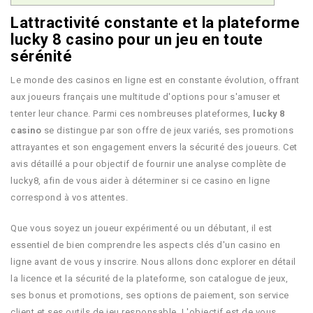
Lattractivité constante et la plateforme
lucky 8 casino pour un jeu en toute
sérénité
Le monde des casinos en ligne est en constante évolution, offrant
aux joueurs français une multitude d'options pour s'amuser et
tenter leur chance. Parmi ces nombreuses plateformes,
lucky 8
casino
se distingue par son offre de jeux variés, ses promotions
attrayantes et son engagement envers la sécurité des joueurs. Cet
avis détaillé a pour objectif de fournir une analyse complète de
lucky8, afin de vous aider à déterminer si ce casino en ligne
correspond à vos attentes.
Que vous soyez un joueur expérimenté ou un débutant, il est
essentiel de bien comprendre les aspects clés d'un casino en
ligne avant de vous y inscrire. Nous allons donc explorer en détail
la licence et la sécurité de la plateforme, son catalogue de jeux,
ses bonus et promotions, ses options de paiement, son service
client et ses outils de jeu responsable. L'objectif est de vous