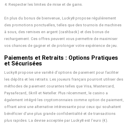
Respecter les limites de mise et de gains.
En plus du bonus de bienvenue, Lucky8 propose régulièrement
des promotions ponctuelles, telles que des tournois de machines
à sous, des remises en argent (cashback) et des bonus de
rechargement. Ces offres peuvent vous permettre de maximiser
vos chances de gagner et de prolonger votre expérience de jeu.
Paiements et Retraits : Options Pratiques
et Sécurisées
Lucky8 propose une variété d'options de paiement pour faciliter
les dépôts et les retraits. Les joueurs français pourront utiliser des
méthodes de paiement courantes telles que Visa, Mastercard,
Paysafecard, Skrill et Neteller. Plus récemment, le casino a
également intégré les cryptomonnaies comme option de paiement,
offrant ainsi une alternative intéressante pour ceux qui souhaitent
bénéficier d'une plus grande confidentialité et de transactions
plus rapides. La devise acceptée par Lucky8 est l'euro (€).