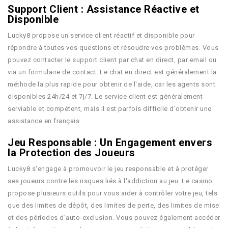
Support Client : Assistance Réactive et
Disponible
Lucky8 propose un service client réactif et disponible pour
répondre à toutes vos questions et résoudre vos problèmes. Vous
pouvez contacter le support client par chat en direct, par email ou
via un formulaire de contact. Le chat en direct est généralement la
méthode la plus rapide pour obtenir de l'aide, car les agents sont
disponibles 24h/24 et 7j/7. Le service client est généralement
serviable et compétent, mais il est parfois difficile d'obtenir une
assistance en français.
Jeu Responsable : Un Engagement envers
la Protection des Joueurs
Lucky8 s'engage à promouvoir le jeu responsable et à protéger
ses joueurs contre les risques liés à l'addiction au jeu. Le casino
propose plusieurs outils pour vous aider à contrôler votre jeu, tels
que des limites de dépôt, des limites de perte, des limites de mise
et des périodes d'auto-exclusion. Vous pouvez également accéder