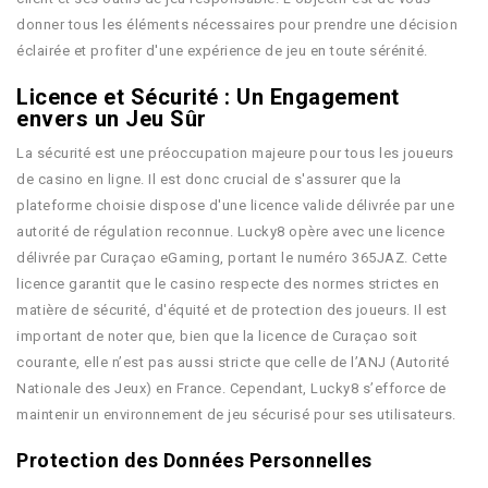
donner tous les éléments nécessaires pour prendre une décision
éclairée et profiter d'une expérience de jeu en toute sérénité.
Licence et Sécurité : Un Engagement
envers un Jeu Sûr
La sécurité est une préoccupation majeure pour tous les joueurs
de casino en ligne. Il est donc crucial de s'assurer que la
plateforme choisie dispose d'une licence valide délivrée par une
autorité de régulation reconnue. Lucky8 opère avec une licence
délivrée par Curaçao eGaming, portant le numéro 365JAZ. Cette
licence garantit que le casino respecte des normes strictes en
matière de sécurité, d'équité et de protection des joueurs. Il est
important de noter que, bien que la licence de Curaçao soit
courante, elle n’est pas aussi stricte que celle de l’ANJ (Autorité
Nationale des Jeux) en France. Cependant, Lucky8 s’efforce de
maintenir un environnement de jeu sécurisé pour ses utilisateurs.
Protection des Données Personnelles