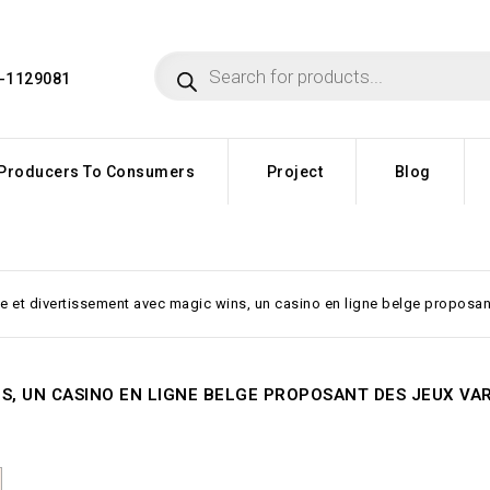
4-1129081
Producers To Consumers
Project
Blog
e et divertissement avec magic wins, un casino en ligne belge proposant
S, UN CASINO EN LIGNE BELGE PROPOSANT DES JEUX VAR