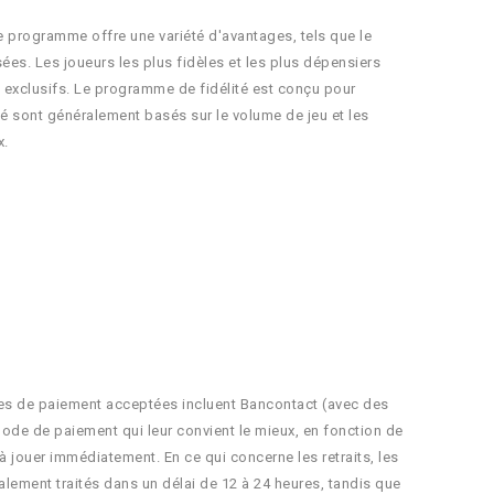
 programme offre une variété d'avantages, tels que le
s. Les joueurs les plus fidèles et les plus dépensiers
 exclusifs. Le programme de fidélité est conçu pour
té sont généralement basés sur le volume de jeu et les
x.
des de paiement acceptées incluent Bancontact (avec des
thode de paiement qui leur convient le mieux, en fonction de
 jouer immédiatement. En ce qui concerne les retraits, les
alement traités dans un délai de 12 à 24 heures, tandis que