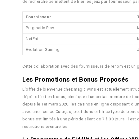
de recherche permettent de trier les jeux par fournisseur, par
Fournisseur
Pragmatic Play
NetEnt
Evolution Gaming
Cette collaboration avec des fournisseurs de renom est un ga
Les Promotions et Bonus Proposés
L'offre de bienvenue chez magic wins est actuellement struct
dépôt offert en bonus, ainsi que d'un certain nombre de tour
depuis le 1er mars 2020, les casinos en ligne disposant d'u
avec une licence Curaçao, peut donc offrir ce type de bonus
bonus est limitée à une période allant de 7 à 30 jours. Il es
restrictions éventuelles.