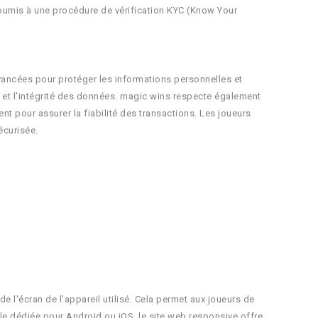
t soumis à une procédure de vérification KYC (Know Your
avancées pour protéger les informations personnelles et
é et l'intégrité des données. magic wins respecte également
ent pour assurer la fiabilité des transactions. Les joueurs
écurisée.
e l'écran de l'appareil utilisé. Cela permet aux joueurs de
bile dédiée pour Android ou iOS, le site web responsive offre