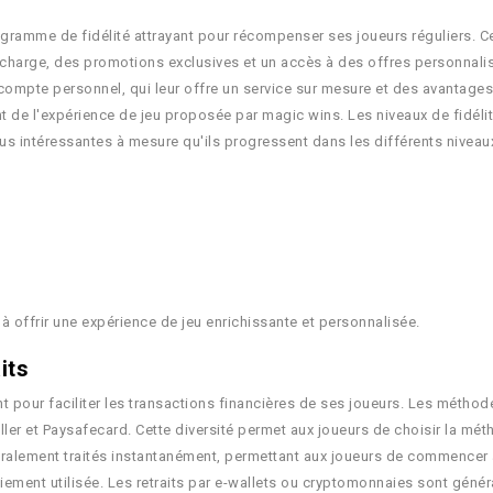
amme de fidélité attrayant pour récompenser ses joueurs réguliers. Ce
arge, des promotions exclusives et un accès à des offres personnalisée
compte personnel, qui leur offre un service sur mesure et des avantages
ent de l'expérience de jeu proposée par magic wins. Les niveaux de fidéli
 intéressantes à mesure qu'ils progressent dans les différents niveau
 à offrir une expérience de jeu enrichissante et personnalisée.
its
pour faciliter les transactions financières de ses joueurs. Les métho
ller et Paysafecard. Cette diversité permet aux joueurs de choisir la mé
ralement traités instantanément, permettant aux joueurs de commencer à
iement utilisée. Les retraits par e-wallets ou cryptomonnaies sont génér