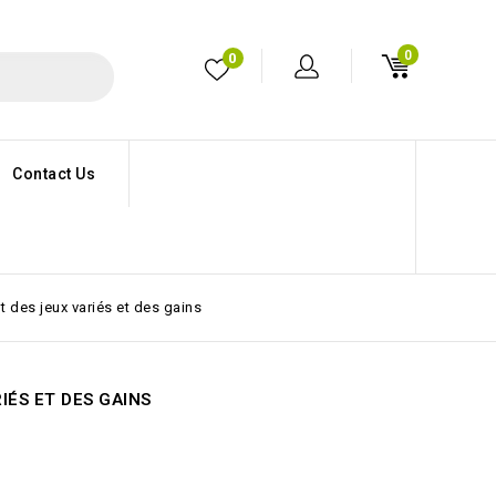
0
0
Contact Us
 des jeux variés et des gains
IÉS ET DES GAINS