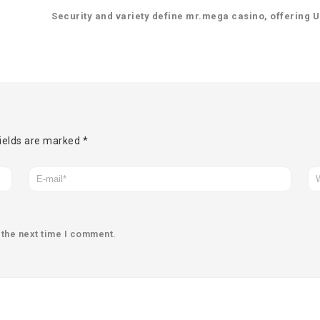
Security and variety define mr.mega casino, offering 
fields are marked
*
 the next time I comment.