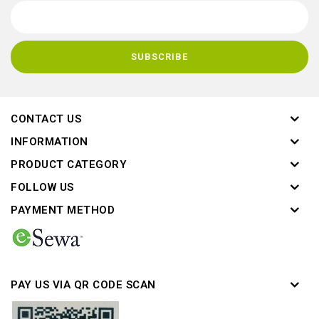
CONTACT US
INFORMATION
PRODUCT CATEGORY
FOLLOW US
PAYMENT METHOD
PAY US VIA QR CODE SCAN