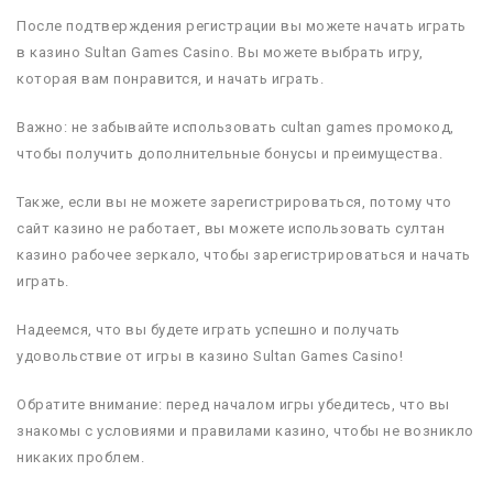
После подтверждения регистрации вы можете начать играть
в казино Sultan Games Casino. Вы можете выбрать игру,
которая вам понравится, и начать играть.
Важно: не забывайте использовать сultan games промокод,
чтобы получить дополнительные бонусы и преимущества.
Также, если вы не можете зарегистрироваться, потому что
сайт казино не работает, вы можете использовать султан
казино рабочее зеркало, чтобы зарегистрироваться и начать
играть.
Надеемся, что вы будете играть успешно и получать
удовольствие от игры в казино Sultan Games Casino!
Обратите внимание: перед началом игры убедитесь, что вы
знакомы с условиями и правилами казино, чтобы не возникло
никаких проблем.