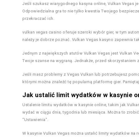
Jeśli szukasz wiarygodnego kasyna online, Vulkan Vegas je
Odpowiedzialna gra to nie tylko kwestia Twojego bezpieczeń
przekraczać ich.
vulkan vegas casino
oferuje szeroki wybór gier, w tym auto
należy je dobrze poznać. Vulkan Vegas kasyno zapewnia tak
Jednym z największych atutów Vulkan Vegas jest Vulkan Ve
Twoje szanse na wygraną. Jednakże, przed skorzystaniem z 
Jeśli masz problemy z Vegas Vulkan lub potrzebujesz pomoc
którymi można znaleźć tę popularną platformę gier. Pamięt
Jak ustalić limit wydatków w kasynie o
Ustalenie limitu wydatków w kasynie online, takim jak Vulk
wydać w ciągu dnia, tygodnia lub miesiąca. Można to zrobić
“Ustawienia”.
W kasynie Vulkan Vegas można ustalić limity wydatków na ró