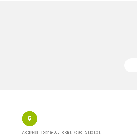
Address: Tokha-03, Tokha Road, Saibaba