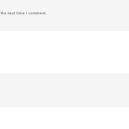
 the next time I comment.