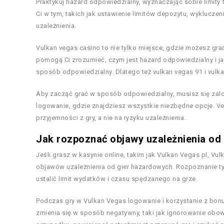
Praktykuj hazard odpowiedzialny, wyznaczając sobie limity 
Ci w tym, takich jak ustawienie limitów depozytu, wyklucze
uzależnienia.
Vulkan vegas casino to nie tylko miejsce, gdzie możesz gra
pomogą Ci zrozumieć, czym jest hazard odpowiedzialny i ja
sposób odpowiedzialny. Dlatego też vulkan vegas 91 i vulk
Aby zacząć grać w sposób odpowiedzialny, musisz się zalog
logowanie, gdzie znajdziesz wszystkie niezbędne opcje. Ve
przyjemności z gry, a nie na ryzyku uzależnienia.
Jak rozpoznać objawy uzależnienia od
Jeśli grasz w kasynie online, takim jak Vulkan Vegas pl, 
objawów uzależnienia od gier hazardowych. Rozpoznanie ty
ustalić limit wydatków i czasu spędzanego na grze.
Podczas gry w Vulkan Vegas logowanie i korzystanie z bonu
zmienia się w sposób negatywny, taki jak ignorowanie obowi