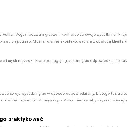
yno Vulkan Vegas, pozwala graczom kontrolować swoje wydatki i uniknąć
 swoich potrzeb. Można również skontaktować się z obsługą klienta 
ele innych narzędzi, które pomagają graczom grać odpowiedzialnie, taki
ować swoje wydatki i grać w sposób odpowiedzialny. Dlatego też, zaleca
również odwiedzić stronę kasyna Vulkan Vegas, aby uzyskać więcej in
 go praktykować