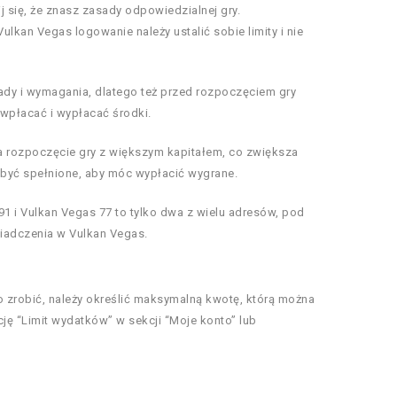
 się, że znasz zasady odpowiedzialnej gry.
kan Vegas logowanie należy ustalić sobie limity i nie
sady i wymagania, dlatego też przed rozpoczęciem gry
wpłacać i wypłacać środki.
a rozpoczęcie gry z większym kapitałem, co zwiększa
 być spełnione, aby móc wypłacić wygrane.
1 i Vulkan Vegas 77 to tylko dwa z wielu adresów, pod
wiadczenia w Vulkan Vegas.
o zrobić, należy określić maksymalną kwotę, którą można
ję “Limit wydatków” w sekcji “Moje konto” lub