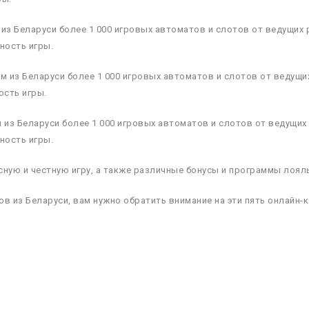
ам из Беларуси более 1 000 игровых автоматов и слотов от ведущи
ность игры.
кам из Беларуси более 1 000 игровых автоматов и слотов от ведущ
ость игры.
ам из Беларуси более 1 000 игровых автоматов и слотов от ведущи
ность игры.
сную и честную игру, а также различные бонусы и программы лоял
в из Беларуси, вам нужно обратить внимание на эти пять онлайн-к