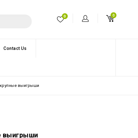
0
0
Contact Us
е крупные выигрыши
ые выигрыши