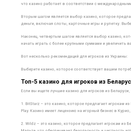
что казино работает в соответствии с международными
Вторым шагом является выбор казино, которое предлаг
деньги, включая слоты, карточные игры и рулетку. Выб
Наконец, четвертым шагом является выбор казино, кот
начать играть с более крупными суммами и увеличить 
Вот несколько рекомендаций для игроков из Украины:
Выберите казино, которое соответствует вашим потреб
Топ-5 казино для игроков из Белару
Если вы ищете лучшие казино для игроков из Беларуси,
1. BitStarz – это казино, которое предлагает игрокам 
Play. Казино имеет лицензию на игорный бизнес в Курио
2. Wildz – это казино, которое предлагает игрокам из 
Мальте, что обеспечивает безопасность и честность иг