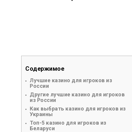
Содержимое
Лучшие казино для игроков из
России
Другие лучшие казино для игроков
из России
Как выбрать казино для игроков из
Украины
Топ-5 казино для игроков из
Беларуси