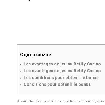
Содержимое
Les avantages de jeu au Betify Casino
Les avantages de jeu au Betify Casino
Les conditions pour obtenir le bonus
Conditions pour obtenir le bonus
Si vous cherchez un casino en ligne fiable et sécurisé, vous 