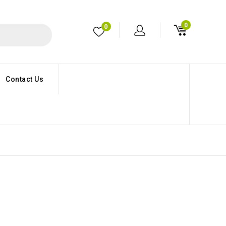
0
0
Contact Us