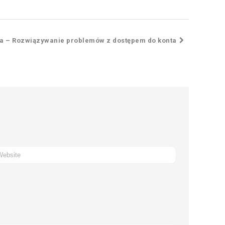
ka – Rozwiązywanie problemów z dostępem do konta