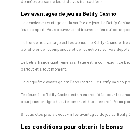
données personnelles et de vos transactions.
Les avantages de jeu au Betify Casino
Le deuxième avantage est la variété de jeux. Le Betify Casin
jeux de sport. Vous pouvez ainsi trouver un jeu qui corresp
Le troisième avantage est les bonus. Le Betify Casino offre
bénéficier de récompenses et de réductions sur vos dépôts 
Le
betify france
quatrième avantage est la connexion. Le Beti
partout et à tout moment.
Le cinquième avantage est l’application. Le Betify Casino pr
En résumé, le Betify Casino est un endroit idéal pour les ama
pour jouer en ligne à tout moment et à tout endroit. Vous p
Si vous êtes prêt à découvrir les avantages de jeu au Betify 
Les conditions pour obtenir le bonus