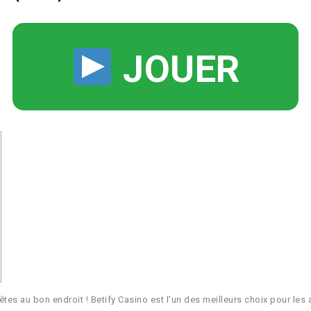
JOUER
êtes au bon endroit ! Betify Casino est l’un des meilleurs choix pour les