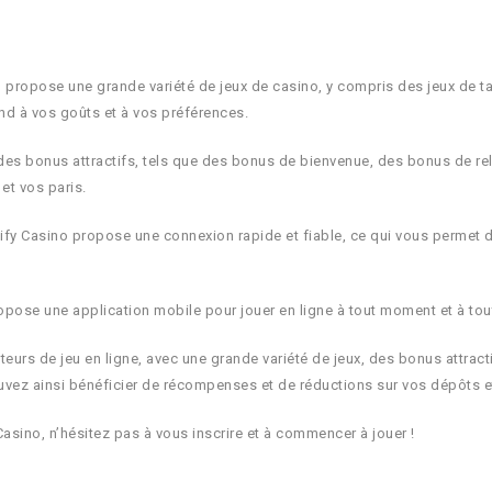
o propose une grande variété de jeux de casino, y compris des jeux de ta
ond à vos goûts et à vos préférences.
 des bonus attractifs, tels que des bonus de bienvenue, des bonus de r
et vos paris.
fy Casino propose une connexion rapide et fiable, ce qui vous permet de
opose une application mobile pour jouer en ligne à tout moment et à tou
teurs de jeu en ligne, avec une grande variété de jeux, des bonus attract
ouvez ainsi bénéficier de récompenses et de réductions sur vos dépôts et
Casino, n’hésitez pas à vous inscrire et à commencer à jouer !