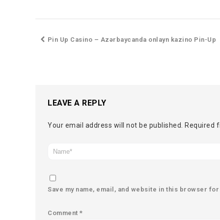
Pin Up Casino – Azərbaycanda onlayn kazino Pin-Up
LEAVE A REPLY
Your email address will not be published.
Required 
Save my name, email, and website in this browser for
Comment
*