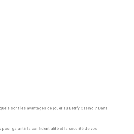
s quels sont les avantages de jouer au Betify Casino ? Dans
our garantir la confidentialité et la sécurité de vos