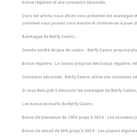
bonus réguliers et une connexion sécurisée.
Dans cet article, nous allons vous présenter les avantages 
comment vous pouvez vous inscrire et commencer à jouer d
Avantages de Betify Casino :
Grande variété de jeux de casino : Betify Casino propose plu
Bonus réguliers : Le casino propose des bonus réguliers, t
Connexion sécurisée : Betify Casino utilise une connexion s
Si vous êtes prêt à découvrir les avantages de Betify Casino,
Les bonus exclusifs de Betify Casino :
Bonus de bienvenue de 100% jusqu’à 500 € : Les nouveaux j
Bonus de reload de 50% jusqu’à 200 € : Les joueurs régulier