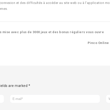
onnexion et des difficultés à accéder au site web ou à l’application mob
lèmes.
s mise avec plus de 3000 jeux et des bonus réguliers vous ouvre
Pinco Online
fields are marked
*