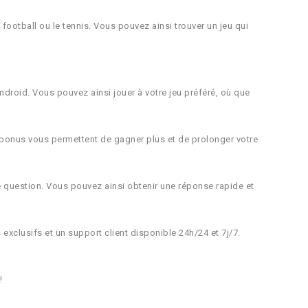
 football ou le tennis. Vous pouvez ainsi trouver un jeu qui
ndroid. Vous pouvez ainsi jouer à votre jeu préféré, où que
 bonus vous permettent de gagner plus et de prolonger votre
e question. Vous pouvez ainsi obtenir une réponse rapide et
exclusifs et un support client disponible 24h/24 et 7j/7.
!