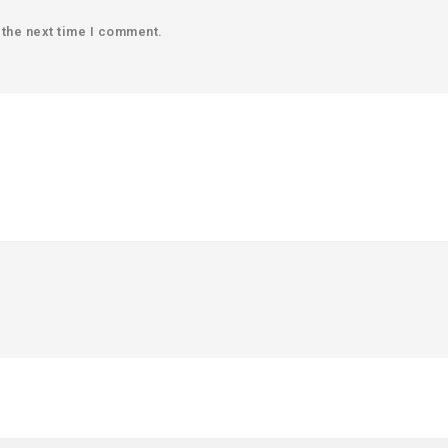
 the next time I comment.