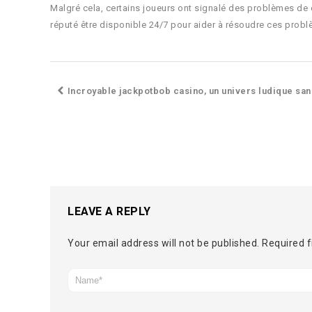
Malgré cela, certains joueurs ont signalé des problèmes de c
réputé être disponible 24/7 pour aider à résoudre ces prob
Incroyable jackpotbob casino, un univers ludique san
LEAVE A REPLY
Your email address will not be published.
Required 