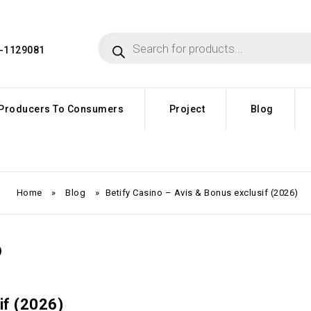
4-1129081
Producers To Consumers
Project
Blog
Home
»
Blog
»
Betify Casino – Avis & Bonus exclusif (2026)
)
if (2026)