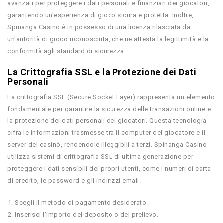
avanzati per proteggere i dati personali e finanziari dei giocatori,
garantendo un'esperienza di gioco sicura e protetta. Inoltre,
Spinanga Casino è in possesso di una licenza rilasciata da
un'autorità di gioco riconosciuta, che ne attesta la legittimità e la
conformità agli standard di sicurezza.
La Crittografia SSL e la Protezione dei Dati
Personali
La crittografia SSL (Secure Socket Layer) rappresenta un elemento
fondamentale per garantire la sicurezza delle transazioni online e
la protezione dei dati personali dei giocatori. Questa tecnologia
cifra le informazioni trasmesse tra il computer del giocatore e il
server del casinò, rendendole illeggibili a terzi. Spinanga Casino
utilizza sistemi di crittografia SSL di ultima generazione per
proteggere i dati sensibili dei propri utenti, come i numeri di carta
di credito, le password e gli indirizzi email.
Scegli il metodo di pagamento desiderato.
Inserisci l'importo del deposito o del prelievo.