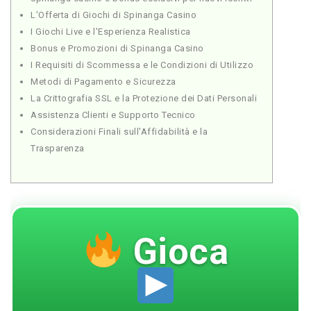
L'Offerta di Giochi di Spinanga Casino
I Giochi Live e l'Esperienza Realistica
Bonus e Promozioni di Spinanga Casino
I Requisiti di Scommessa e le Condizioni di Utilizzo
Metodi di Pagamento e Sicurezza
La Crittografia SSL e la Protezione dei Dati Personali
Assistenza Clienti e Supporto Tecnico
Considerazioni Finali sull'Affidabilità e la
Trasparenza
Gioca