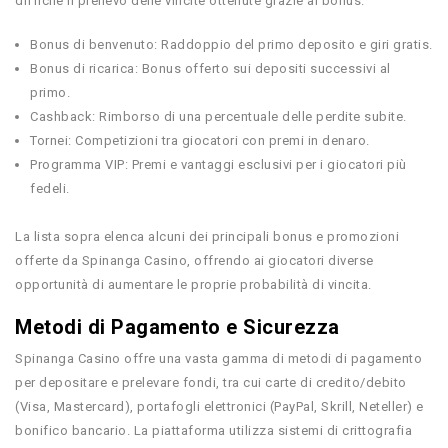
difficile il prelievo delle vincite ottenute grazie al bonus.
Bonus di benvenuto: Raddoppio del primo deposito e giri gratis.
Bonus di ricarica: Bonus offerto sui depositi successivi al
primo.
Cashback: Rimborso di una percentuale delle perdite subite.
Tornei: Competizioni tra giocatori con premi in denaro.
Programma VIP: Premi e vantaggi esclusivi per i giocatori più
fedeli.
La lista sopra elenca alcuni dei principali bonus e promozioni
offerte da Spinanga Casino, offrendo ai giocatori diverse
opportunità di aumentare le proprie probabilità di vincita.
Metodi di Pagamento e Sicurezza
Spinanga Casino offre una vasta gamma di metodi di pagamento
per depositare e prelevare fondi, tra cui carte di credito/debito
(Visa, Mastercard), portafogli elettronici (PayPal, Skrill, Neteller) e
bonifico bancario. La piattaforma utilizza sistemi di crittografia