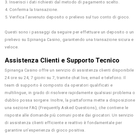
Inserisci i dati richiesti dal metodo di pagamento scelto.
Conferma la transazione.
Verifica l'avvenuto deposito o prelievo sul tuo conto di gioco.
Questi sono i passaggi da seguire per effettuare un deposito o un
prelievo su Spinanga Casino, garantendo una transazione sicura e
veloce.
Assistenza Clienti e Supporto Tecnico
Spinanga Casino offre un servizio di assistenza clienti disponibile
24 ore su 24, 7 giorni su 7, tramite chat live, email e telefono. Il
team di supporto è composto da operatori qualificati e
multilingue, in grado di risolvere rapidamente qualsiasi problema o
dubbio possa sorgere. Inoltre, la piattaforma mette a disposizione
una sezione FAQ (Frequently Asked Questions), che contiene le
risposte alle domande più comuni poste dai giocatori. Un servizio
di assistenza clienti efficiente e reattivo è fondamentale per
garantire un'esperienza di gioco positiva.