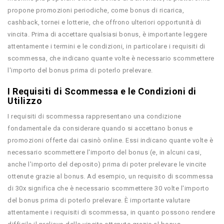
propone promozioni periodiche, come bonus di ricarica,
cashback, tornei e lotterie, che offrono ulteriori opportunità di
vincita. Prima di accettare qualsiasi bonus, è importante leggere
attentamente i termini e le condizioni, in particolare i requisiti di
scommessa, che indicano quante volte è necessario scommettere
l'importo del bonus prima di poterlo prelevare.
I Requisiti di Scommessa e le Condizioni di
Utilizzo
I requisiti di scommessa rappresentano una condizione
fondamentale da considerare quando si accettano bonus e
promozioni offerte dai casinò online. Essi indicano quante volte è
necessario scommettere l'importo del bonus (e, in alcuni casi,
anche l'importo del deposito) prima di poter prelevare le vincite
ottenute grazie al bonus. Ad esempio, un requisito di scommessa
di 30x significa che è necessario scommettere 30 volte l'importo
del bonus prima di poterlo prelevare. È importante valutare
attentamente i requisiti di scommessa, in quanto possono rendere