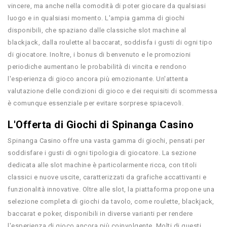
vincere, ma anche nella comodità di poter giocare da qualsiasi
luogo e in qualsiasi momento. L'ampia gamma di giochi
disponibili, che spaziano dalle classiche slot machine al
blackjack, dalla roulette al baccarat, soddisfa i gusti di ogni tipo
di giocatore. Inoltre, i bonus di benvenuto e le promozioni
periodiche aumentano le probabilità di vincita e rendono
l'esperienza di gioco ancora più emozionante. Un'attenta
valutazione delle condizioni di gioco e dei requisiti di scommessa
è comunque essenziale per evitare sorprese spiacevoli.
L'Offerta di Giochi di Spinanga Casino
Spinanga Casino offre una vasta gamma di giochi, pensati per
soddisfare i gusti di ogni tipologia di giocatore. La sezione
dedicata alle slot machine è particolarmente ricca, con titoli
classici e nuove uscite, caratterizzati da grafiche accattivanti e
funzionalità innovative. Oltre alle slot, la piattaforma propone una
selezione completa di giochi da tavolo, come roulette, blackjack,
baccarat e poker, disponibili in diverse varianti per rendere
l'esperienza di gioco ancora più coinvolgente. Molti di questi