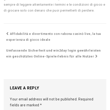
sempre di leggere attentamente i termini e le condizioni di gioco e
di giocare solo con denaro che puoi permetterti di perdere.
Affidabilità e divertimento con rabona casinò live, la tua
esperienza di gioco ideale
Umfassende Sicherheit und win2day login gewährleisten
ein geschütztes Online-Spielerlebnis für alle Nutzer
LEAVE A REPLY
Your email address will not be published.
Required
fields are marked
*