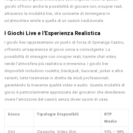
giochi offrono anche la possibilità di giocare con croupier reali,
attraverso la modalità live, che consente di immergersi in
un'atmosfera simile a quella di un casinò tradizionale.
I Giochi Live e l'Esperienza Realistica
I giochi live rappresentano un punto di forza di Spinanga Casino,
offrendo un'esperienza di gioco unica e coinvolgente. La
possibilità di interagire con croupier reali, tramite chat video,
rende l'atmosfera più realistica e immersiva. I giochi live
disponibili includono roulette, blackjack, baccarat, poker e altre
varianti, tutte trasmesse in diretta da studi professionali,
garantendo la massima qualità video e audio. Questa modalità di
gioco è particolarmente apprezzata dai giocatori che desiderano
vivere l'emozione del casinò senza dover uscire di casa.
Gioco
Tipologie Disponibili
RTP
Medio
Slot
Classiche, Video Slot,
95% – 98%