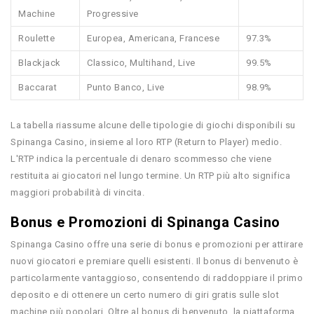
Machine
Progressive
Roulette
Europea, Americana, Francese
97.3%
Blackjack
Classico, Multihand, Live
99.5%
Baccarat
Punto Banco, Live
98.9%
La tabella riassume alcune delle tipologie di giochi disponibili su
Spinanga Casino, insieme al loro RTP (Return to Player) medio.
L'RTP indica la percentuale di denaro scommesso che viene
restituita ai giocatori nel lungo termine. Un RTP più alto significa
maggiori probabilità di vincita.
Bonus e Promozioni di Spinanga Casino
Spinanga Casino offre una serie di bonus e promozioni per attirare
nuovi giocatori e premiare quelli esistenti. Il bonus di benvenuto è
particolarmente vantaggioso, consentendo di raddoppiare il primo
deposito e di ottenere un certo numero di giri gratis sulle slot
machine più popolari. Oltre al bonus di benvenuto, la piattaforma