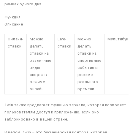
рамках одного дня.
Функция
Описание
Онлайн-
Можно
Live-
Можно
Мультибукм
ставки
делать
ставки
делать
ставки на
ставки на
различные
спортивные
виды
события в
спорта в
режиме
режиме
реального
онлайн
времени
1win также предлагает функцию зеркала, которая позволяет
пользователям доступ к приложению, если оно
заблокировано в вашей стране.
В целом, 1win – это букмекерская контора, которая