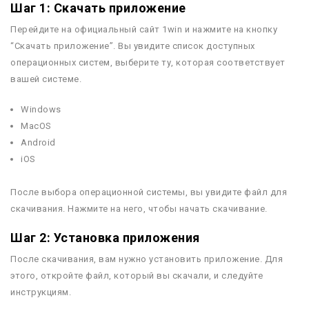
Шаг 1: Скачать приложение
Перейдите на официальный сайт 1win и нажмите на кнопку
“Скачать приложение”. Вы увидите список доступных
операционных систем, выберите ту, которая соответствует
вашей системе.
Windows
MacOS
Android
iOS
После выбора операционной системы, вы увидите файл для
скачивания. Нажмите на него, чтобы начать скачивание.
Шаг 2: Установка приложения
После скачивания, вам нужно установить приложение. Для
этого, откройте файл, который вы скачали, и следуйте
инструкциям.