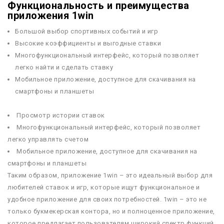
Функциональность и преимущества
приложения 1win
Большой выбор спортивных событий и игр
Высокие коэффициенты и выгодные ставки
Многофункциональный интерфейс, который позволяет
легко найти и сделать ставку
Мобильное приложение, доступное для скачивания на
смартфоны и планшеты
Просмотр истории ставок
Многофункциональный интерфейс, который позволяет
легко управлять счетом
Мобильное приложение, доступное для скачивания на
смартфоны и планшеты
Таким образом, приложение 1win – это идеальный выбор для
любителей ставок и игр, которые ищут функциональное и
удобное приложение для своих потребностей. 1win – это не
только букмекерская контора, но и полноценное приложение,
которое предлагает пользователям широкий спектр функций