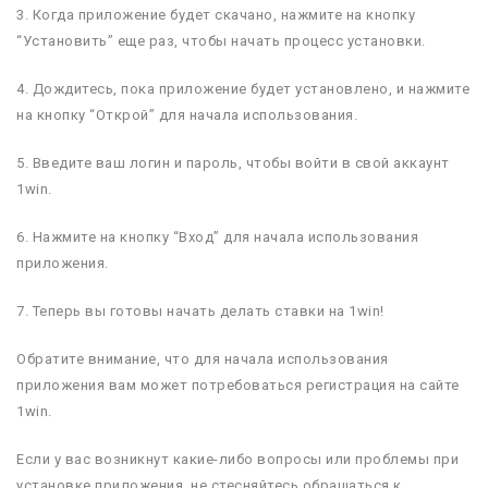
3. Когда приложение будет скачано, нажмите на кнопку
“Установить” еще раз, чтобы начать процесс установки.
4. Дождитесь, пока приложение будет установлено, и нажмите
на кнопку “Открой” для начала использования.
5. Введите ваш логин и пароль, чтобы войти в свой аккаунт
1win.
6. Нажмите на кнопку “Вход” для начала использования
приложения.
7. Теперь вы готовы начать делать ставки на 1win!
Обратите внимание, что для начала использования
приложения вам может потребоваться регистрация на сайте
1win.
Если у вас возникнут какие-либо вопросы или проблемы при
установке приложения, не стесняйтесь обращаться к