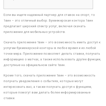
Если вы ищете надежный партнер для ставок на спорт, то
1вин – это отличный выбор. Букмекерская контора 1вин
предлагает широкий спектр услуг, включая скачать
приложение для мобильных устройств.
Скачать приложение 1вин – это возможность иметь доступ к
услугам букмекерской конторы в любое время и из любой
точки мира. Приложение позволяет делать ставки, получать
информацию о матчах, а также использовать другие функции,
доступные на официальном сайте 1вин.
Кроме того, скачать приложение 1вин – это возможность
получать уведомления о событиях, которые могут
интересовать вас, а также получать доступ к функциям,
которые помогут вам делать более информированные
ставки.