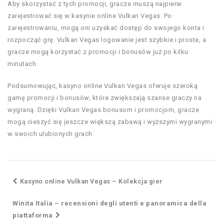
Aby skorzystać z tych promocji, gracze muszą najpierw
zarejestrować się w kasynie online Vulkan Vegas. Po
zarejestrowaniu, mogą oni uzyskać dostęp do swojego konta i
rozpocząć grę. Vulkan Vegas logowanie jest szybkie i proste, a
gracze mogą korzystać z promocji i bonusów już po kilku
minutach.
Podsumowując, kasyno online Vulkan Vegas oferuje szeroką
gamę promocji i bonusów, które zwiększają szanse graczy na
wygraną. Dzięki Vulkan Vegas bonusom i promocjom, gracze
mogą cieszyć się jeszcze większą zabawą i wyższymi wygranymi
w swoich ulubionych grach.
Kasyno online Vulkan Vegas – Kolekcja gier
Winita Italia – recensioni degli utenti e panoramica della
piattaforma