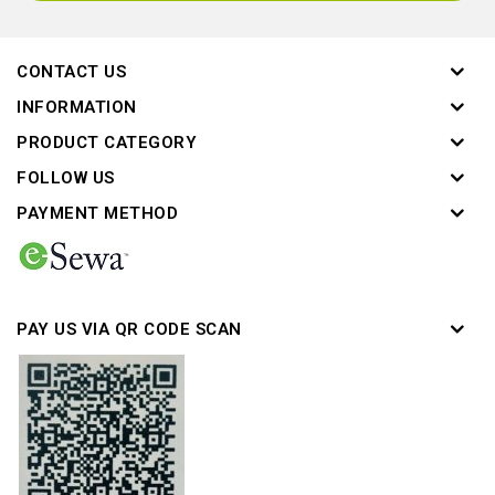
CONTACT US
INFORMATION
PRODUCT CATEGORY
FOLLOW US
PAYMENT METHOD
PAY US VIA QR CODE SCAN